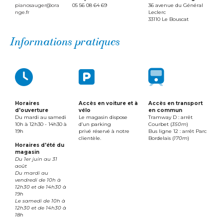
pianosauger@ora
05 56 08 64 69
36 avenue du Général
nge.fr
Leclerc
33110 Le Bouscat
Informations pratiques
Horaires
Accès en voiture et à
Accès en transport
d'ouverture
vélo
en commun
Du mardi au samedi
Le magasin dispose
Tramway D : arrêt
10h à 12h30 - 14h30 à
d’un parking
Courbet (
350m
)
19h​​​​​​​
​​​​​​​privé réservé à notre
Bus ligne 12 : arrêt Parc
clientèle.
Bordelais (
170m
)
Horaires d'été du
magasin
Du 1er juin au 31
août
Du mardi au
vendredi de 10h à
12h30 et de 14h30 à
19h
Le samedi de 10h à
12h30 et de 14h30 à
18h