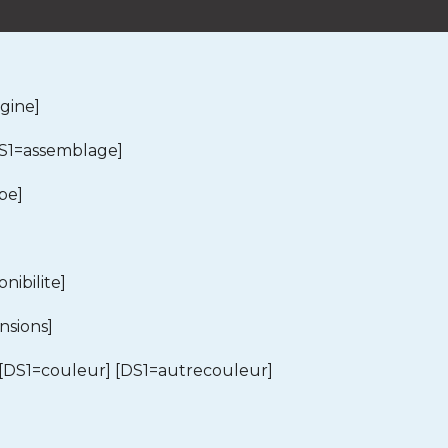
gine]
S1=assemblage]
pe]
nibilite]
nsions]
[DS1=couleur] [DS1=autrecouleur]
]