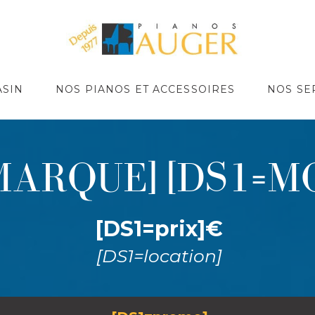
ASIN
NOS PIANOS ET ACCESSOIRES
NOS SE
MARQUE] [DS1=M
[DS1=prix]€
[DS1=location]