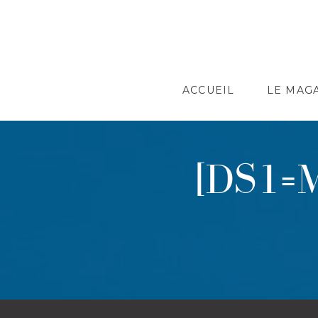
ACCUEIL
LE MAG
[DS1=