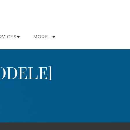
RVICES
MORE...
ODELE]