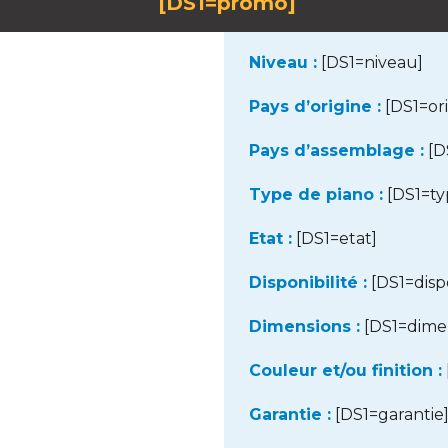
[DS1=promo]
Niveau :
[DS1=niveau]
Pays d’origine :
[DS1=ori
Pays d’assemblage :
[D
Type de piano :
[DS1=ty
Etat :
[DS1=etat]
Disponibilité :
[DS1=dispo
Dimensions :
[DS1=dime
Couleur et/ou finition :
Garantie :
[DS1=garantie