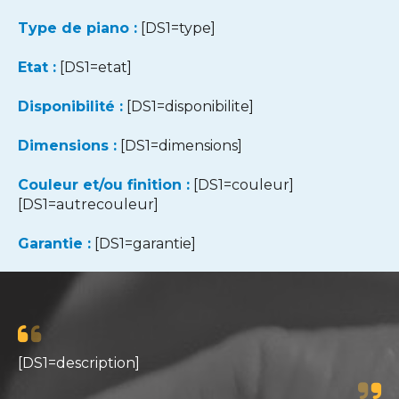
Type de piano :
[DS1=type]
Etat :
[DS1=etat]
Disponibilité :
[DS1=disponibilite]
Dimensions :
[DS1=dimensions]
Couleur et/ou finition :
[DS1=couleur]
[DS1=autrecouleur]
Garantie :
[DS1=garantie]
[DS1=description]