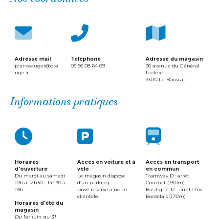
Adresse mail
Téléphone
Adresse du magasin
pianosauger@ora
05 56 08 64 69
36 avenue du Général
nge.fr
Leclerc
33110 Le Bouscat
Informations pratiques
Horaires
Accès en voiture et à
Accès en transport
d'ouverture
vélo
en commun
Du mardi au samedi
Le magasin dispose
Tramway D : arrêt
10h à 12h30 - 14h30 à
d’un parking
Courbet (
350m
)
19h​​​​​​​
​​​​​​​privé réservé à notre
Bus ligne 12 : arrêt Parc
clientèle.
Bordelais (
170m
)
Horaires d'été du
magasin
Du 1er juin au 31