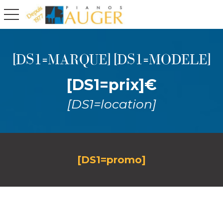
toggle navigation
[DS1=MARQUE] [DS1=MODELE]
[DS1=prix]€
[DS1=location]
[DS1=promo]